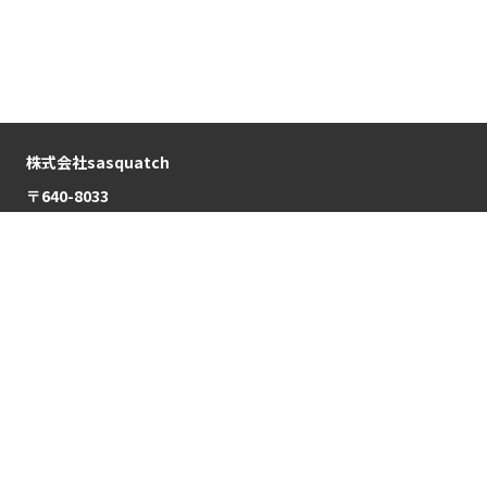
株式会社sasquatch
〒640-8033
和歌山県和歌山市本町２丁目２８
ABOUT
PROJECT
サスカッチについて
プロジェクト
NEWS
COMPANY